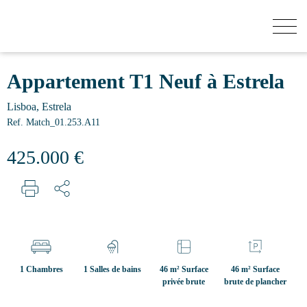
COMBIEN VAUT VOTRE MAISON?
Appartement T1 Neuf à Estrela
Lisboa, Estrela
ACHETER
Ref. Match_01.253.A11
425.000 €
BATIMENTS
VENDRE
SECRET LISTINGS
1 Chambres
1 Salles de bains
46 m² Surface
46 m² Surface
privée brute
brute de plancher
QUI SOMMES-NOUS