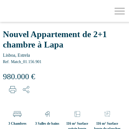
COMBIEN VAUT VOTRE MAISON?
Nouvel Appartement de 2+1
chambre à Lapa
ACHETER
Lisboa, Estrela
Ref. Match_01.156.901
BATIMENTS
980.000 €
VENDRE
SECRET LISTINGS
3 Chambres
3 Salles de bains
116 m² Surface
116 m² Surface
QUI SOMMES-NOUS
privée brute
brute de plancher