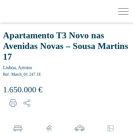
QUANTO VALE A MINHA CASA?
Apartamento T3 Novo nas
Avenidas Novas – Sousa Martins
COMPRAR
17
Lisboa, Arroios
NOVOS EMPREENDIMENTOS
Ref. Match_01.247.1E
1.650.000 €
VENDER
SECRET LISTINGS
SOBRE NÓS