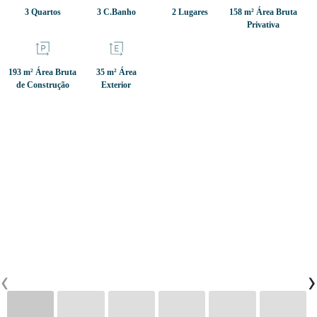
3 Quartos
3 C.Banho
2 Lugares
158 m² Área Bruta
Privativa
CONTACTOS
193 m² Área Bruta
35 m² Área
de Construção
Exterior
0
PT
EN
FR
‹
›