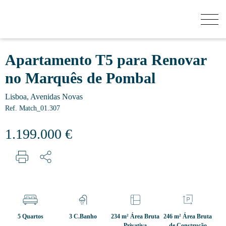
QUANTO VALE A MINHA CASA?
Apartamento T5 para Renovar
no Marquês de Pombal
COMPRAR
Lisboa, Avenidas Novas
Ref. Match_01.307
NOVOS EMPREENDIMENTOS
1.199.000 €
VENDER
SECRET LISTINGS
5 Quartos
3 C.Banho
234 m² Área Bruta
246 m² Área Bruta
SOBRE NÓS
Privativa
de Construção