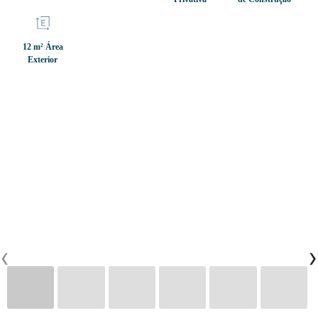
CONTACTOS
12 m² Área
Exterior
0
PT
EN
FR
‹
›