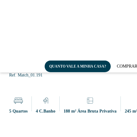
Apartamento T5 nas Avenid
COMPRA
QUANTO VALE A MINHA CASA?
Lisboa, Avenidas Novas
Ref. Match_01.191
5 Quartos
4 C.Banho
188 m² Área Bruta Privativa
245 m²