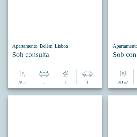
Apartamento, Belém, Lisboa
Apartamento
Sob consulta
Sob con
79 m²
1
1
1
303 m²