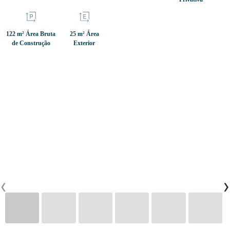
CONTACTOS
122 m² Área Bruta
25 m² Área
de Construção
Exterior
0
PT
EN
FR
‹
›