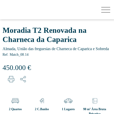
QUANTO VALE A MINHA CASA?
Moradia T2 Renovada na
Charneca da Caparica
COMPRAR
Almada, União das freguesias de Charneca de Caparica e Sobreda
Ref. Match_08.14
NOVOS EMPREENDIMENTOS
450.000 €
VENDER
SECRET LISTINGS
2 Quartos
2 C.Banho
1 Lugares
98 m² Área Bruta
SOBRE NÓS
Privativa