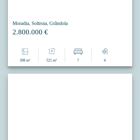
Moradia, Soltroia, Grândola
2.800.000 €
308 m²
521 m²
7
4