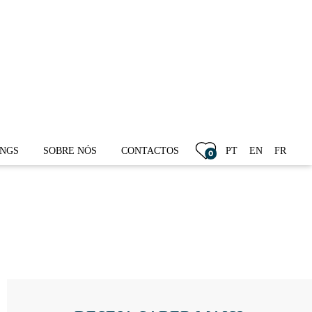
1.300.000 €
INGS
SOBRE NÓS
CONTACTOS
PT
EN
FR
0