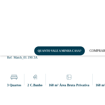
Nova Penthouse em Alcânta
COMPRA
QUANTO VALE A MINHA CASA?
Lisboa, Alcântara
Ref. Match_01.190.3A
3 Quartos
2 C.Banho
168 m² Área Bruta Privativa
168 m²