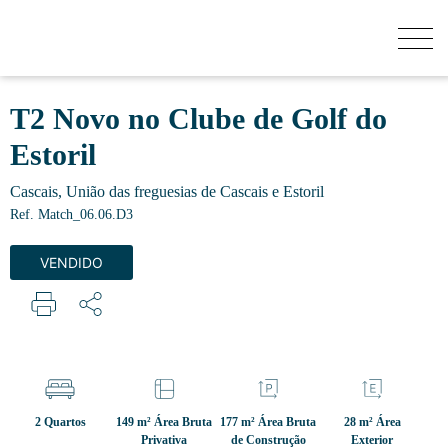
QUANTO VALE A MINHA CASA?
T2 Novo no Clube de Golf do
Estoril
COMPRAR
Cascais, União das freguesias de Cascais e Estoril
Ref. Match_06.06.D3
NOVOS EMPREENDIMENTOS
VENDIDO
VENDER
SECRET LISTINGS
2 Quartos
149 m² Área Bruta
177 m² Área Bruta
28 m² Área
Privativa
de Construção
Exterior
SOBRE NÓS