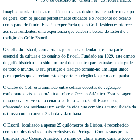
10% de desconto no “Green Fee” do Hotel Palácio;
Imagine acordar todas as manhãs com vistas deslumbrantes sobre o campo
de golfe, com os jardins perfeitamente cuidados e o horizonte do oceano
como pano de fundo. Esta é a experiência que o Golf Residences oferece
aos seus residentes, uma experiência que celebra a beleza do Estoril e a
tradição do Golfe Estoril.
O Golfe do Estoril, com a sua trajetória rica e lendária, é uma parte
essencial da cultura e do cenário do Estoril. Fundado em 1929, este campo
de golfe histórico tem sido um local de encontro para entusiastas do golfe
de todo o mundo. O seu prestígio e tradição tornam-no um lugar único
para aqueles que apreciam este desporto e a elegância que o acompanha.
O Clube do Golf está aninhado entre colinas cobertas de vegetação
exuberante e vistas panorâmicas sobre o Oceano Atlântico. Esta paisagem
inesquecível serve como cenário perfeito para o Golf Residences,
oferecendo aos residentes um estilo de vida que combina a tranquilidade da
natureza com a conveniência da vida urbana.
O Estoril, localizado a apenas 25 quilómetros de Lisboa, é reconhecido
como um dos destinos mais exclusivos de Portugal. Com as suas praias
banhadas pelo Oceano Atlântico a 5 minutos, clima ameno durante todo o