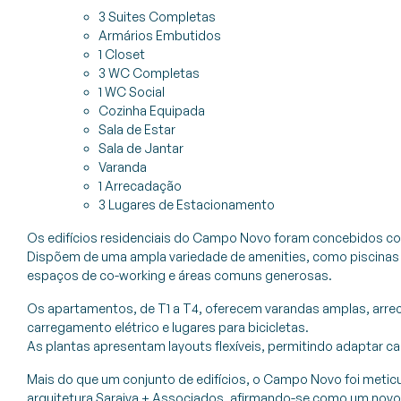
3 Suites Completas
Armários Embutidos
1 Closet
3 WC Completas
1 WC Social
Cozinha Equipada
Sala de Estar
Sala de Jantar
Varanda
1 Arrecadação
3 Lugares de Estacionamento
Os edifícios residenciais do Campo Novo foram concebidos co
Dispõem de uma ampla variedade de amenities, como piscinas pa
espaços de co-working e áreas comuns generosas.
Os apartamentos, de T1 a T4, oferecem varandas amplas, arre
carregamento elétrico e lugares para bicicletas.
As plantas apresentam layouts flexíveis, permitindo adaptar ca
Mais do que um conjunto de edifícios, o Campo Novo foi meti
arquitetura Saraiva + Associados, afirmando-se como um novo c