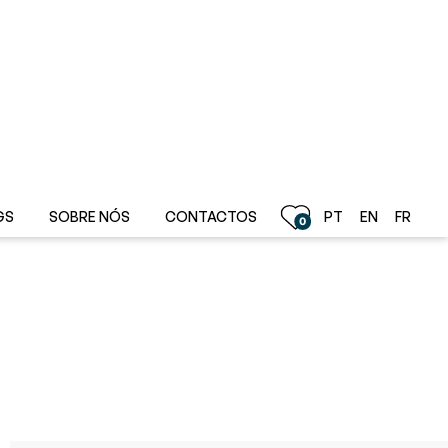
1.706.230 €
GS
SOBRE NÓS
CONTACTOS
PT
EN
FR
0