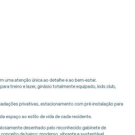
m uma atenção única ao detalhe e ao bem-estar.
ra treino e lazer, ginásio totalmente equipado, kids club,
cadações privativas, estacionamento com pré-instalação para
da espaço ao estilo de vida de cada residente.
culosamente desenhado pelo reconhecido gabinete de
onceito de bairro: moderno, vibrante e sustentável.