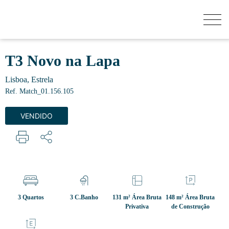
QUANTO VALE A MINHA CASA?
T3 Novo na Lapa
Lisboa, Estrela
COMPRAR
Ref. Match_01.156.105
VENDIDO
NOVOS EMPREENDIMENTOS
VENDER
SECRET LISTINGS
3 Quartos
3 C.Banho
131 m² Área Bruta
148 m² Área Bruta
Privativa
de Construção
SOBRE NÓS