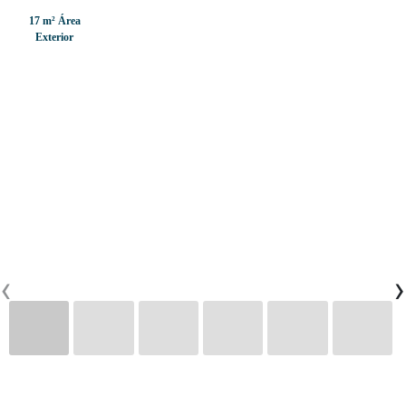
17 m² Área
Exterior
CONTACTOS
0
PT
EN
FR
‹
›