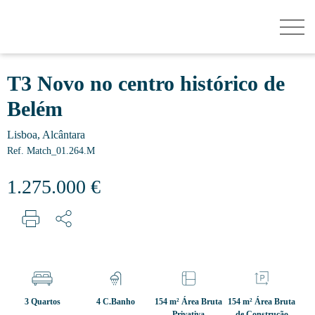
QUANTO VALE A MINHA CASA?
T3 Novo no centro histórico de
Belém
COMPRAR
Lisboa, Alcântara
Ref. Match_01.264.M
NOVOS EMPREENDIMENTOS
1.275.000 €
VENDER
SECRET LISTINGS
3 Quartos
4 C.Banho
154 m² Área Bruta
154 m² Área Bruta
SOBRE NÓS
Privativa
de Construção