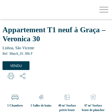
COMBIEN VAUT VOTRE MAISON?
Appartement T1 neuf à Graça –
Veronica 30
ACHETER
Lisboa, São Vicente
Ref. Match_01.306.F
BATIMENTS
VENDU
VENDRE
SECRET LISTINGS
1 Chambres
1 Salles de bains
40 m² Surface
47 m² Surface
privée brute
brute de plancher
QUI SOMMES-NOUS