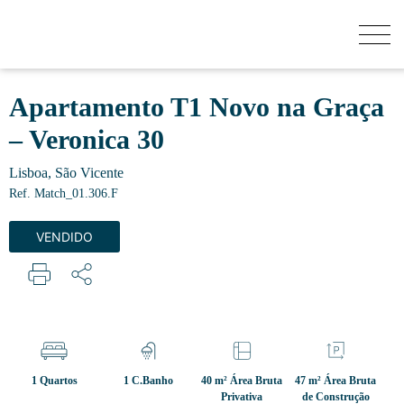
QUANTO VALE A MINHA CASA?
Apartamento T1 Novo na Graça
– Veronica 30
COMPRAR
Lisboa, São Vicente
Ref. Match_01.306.F
NOVOS EMPREENDIMENTOS
VENDIDO
VENDER
SECRET LISTINGS
1 Quartos
1 C.Banho
40 m² Área Bruta
47 m² Área Bruta
Privativa
de Construção
SOBRE NÓS