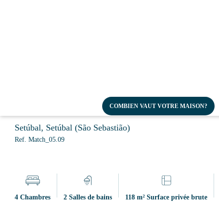
Appartement T4 Rénové au 
Setúbal
COMBIEN VAUT VOTRE MAISON?
Setúbal, Setúbal (São Sebastião)
Ref. Match_05.09
4 Chambres
2 Salles de bains
118 m² Surface privée brute