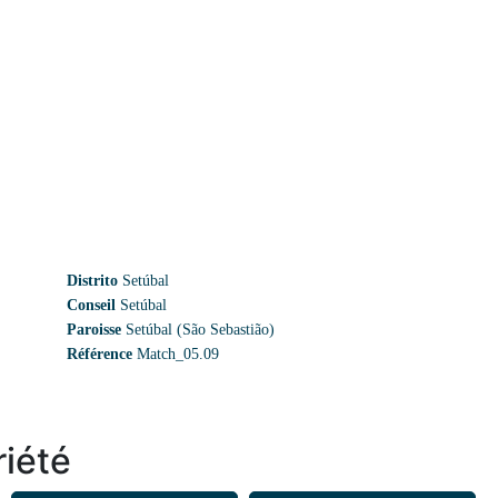
Distrito
Setúbal
Conseil
Setúbal
Paroisse
Setúbal (São Sebastião)
Référence
Match_05.09
riété