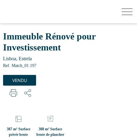
COMBIEN VAUT VOTRE MAISON?
Immeuble Rénové pour
Investissement
ACHETER
Lisboa, Estrela
Ref. Match_01.197
BATIMENTS
VENDU
VENDRE
SECRET LISTINGS
387 m² Surface
388 m² Surface
privée brute
brute de plancher
QUI SOMMES-NOUS