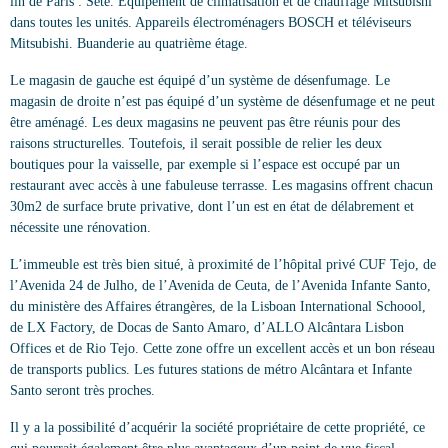
lin de Paris : Sete. Équipement de climatisation et de chauffage Mitsubishi
dans toutes les unités. Appareils électroménagers BOSCH et téléviseurs
Mitsubishi. Buanderie au quatrième étage.
Le magasin de gauche est équipé d’un système de désenfumage. Le
magasin de droite n’est pas équipé d’un système de désenfumage et ne peut
être aménagé. Les deux magasins ne peuvent pas être réunis pour des
raisons structurelles. Toutefois, il serait possible de relier les deux
boutiques pour la vaisselle, par exemple si l’espace est occupé par un
restaurant avec accès à une fabuleuse terrasse. Les magasins offrent chacun
30m2 de surface brute privative, dont l’un est en état de délabrement et
nécessite une rénovation.
L’immeuble est très bien situé, à proximité de l’hôpital privé CUF Tejo, de
l’Avenida 24 de Julho, de l’Avenida de Ceuta, de l’Avenida Infante Santo,
du ministère des Affaires étrangères, de la Lisboan International Schoool,
de LX Factory, de Docas de Santo Amaro, d’ALLO Alcântara Lisbon
Offices et de Rio Tejo. Cette zone offre un excellent accès et un bon réseau
de transports publics. Les futures stations de métro Alcântara et Infante
Santo seront très proches.
Il y a la possibilité d’acquérir la société propriétaire de cette propriété, ce