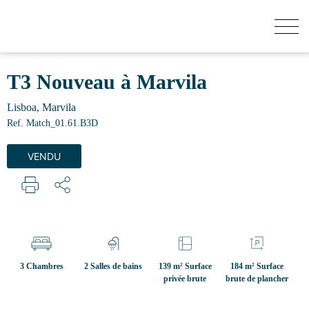
COMBIEN VAUT VOTRE MAISON?
T3 Nouveau à Marvila
Lisboa, Marvila
ACHETER
Ref. Match_01.61.B3D
VENDU
BATIMENTS
VENDRE
SECRET LISTINGS
3 Chambres
2 Salles de bains
139 m² Surface
184 m² Surface
privée brute
brute de plancher
QUI SOMMES-NOUS