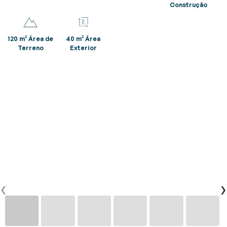
Construção
CONTACTOS
120 m² Área de
40 m² Área
Terreno
Exterior
0
PT
EN
FR
‹
›