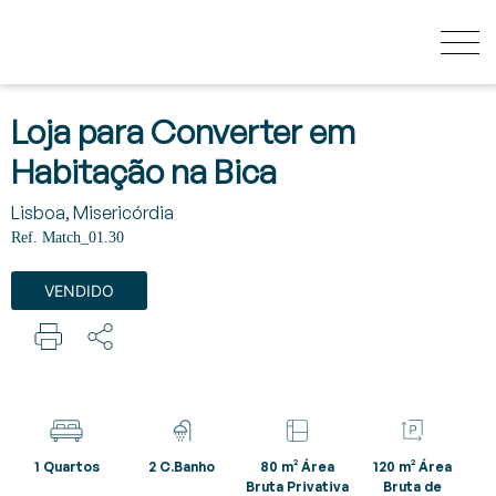
QUANTO VALE A MINHA CASA?
Loja para Converter em
Habitação na Bica
COMPRAR
Lisboa, Misericórdia
Ref. Match_01.30
NOVOS EMPREENDIMENTOS
VENDIDO
VENDER
SECRET LISTINGS
1 Quartos
2 C.Banho
80 m² Área
120 m² Área
Bruta Privativa
Bruta de
SOBRE NÓS