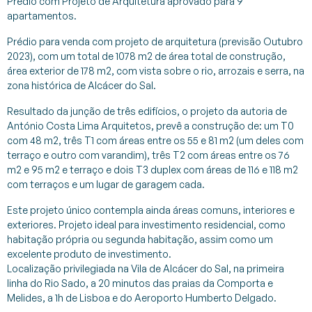
Prédio com Projeto de Arquitetura aprovado para 9
apartamentos.
Prédio para venda com projeto de arquitetura (previsão Outubro
2023), com um total de 1078 m2 de área total de construção,
área exterior de 178 m2, com vista sobre o rio, arrozais e serra, na
zona histórica de Alcácer do Sal.
Resultado da junção de três edifícios, o projeto da autoria de
António Costa Lima Arquitetos, prevê a construção de: um T0
com 48 m2, três T1 com áreas entre os 55 e 81 m2 (um deles com
terraço e outro com varandim), três T2 com áreas entre os 76
m2 e 95 m2 e terraço e dois T3 duplex com áreas de 116 e 118 m2
com terraços e um lugar de garagem cada.
Este projeto único contempla ainda áreas comuns, interiores e
exteriores. Projeto ideal para investimento residencial, como
habitação própria ou segunda habitação, assim como um
excelente produto de investimento.
Localização privilegiada na Vila de Alcácer do Sal, na primeira
linha do Rio Sado, a 20 minutos das praias da Comporta e
Melides, a 1h de Lisboa e do Aeroporto Humberto Delgado.