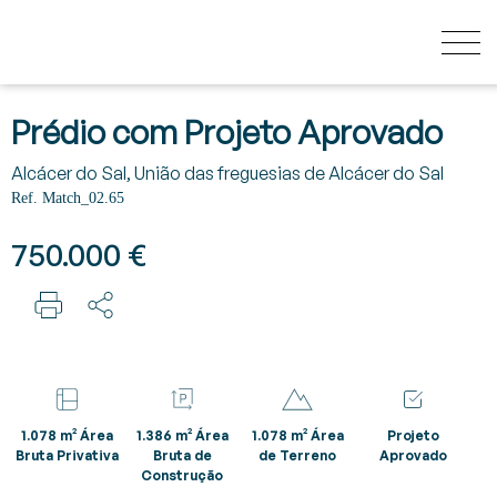
QUANTO VALE A MINHA CASA?
Prédio com Projeto Aprovado
Alcácer do Sal, União das freguesias de Alcácer do Sal
COMPRAR
Ref. Match_02.65
750.000 €
NOVOS EMPREENDIMENTOS
VENDER
SECRET LISTINGS
1.078 m² Área
1.386 m² Área
1.078 m² Área
Projeto
Bruta Privativa
Bruta de
de Terreno
Aprovado
Construção
SOBRE NÓS