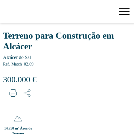
QUANTO VALE A MINHA CASA?
Terreno para Construção em
Alcácer
COMPRAR
Alcácer do Sal
Ref. Match_02.69
NOVOS EMPREENDIMENTOS
300.000 €
VENDER
SECRET LISTINGS
14.750 m² Área de
SOBRE NÓS
Terreno