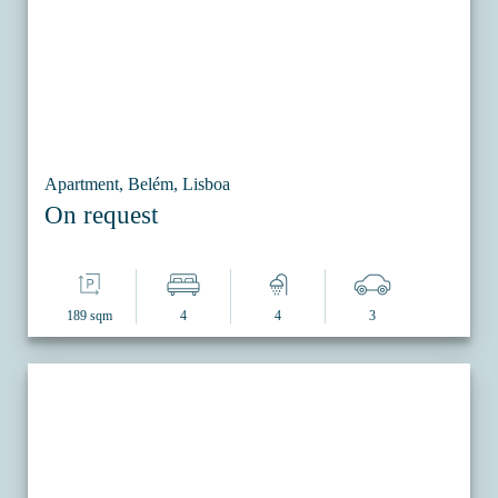
Apartment, Belém, Lisboa
On request
189 sqm
4
4
3