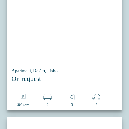
Apartment, Belém, Lisboa
On request
303 sqm
2
3
2