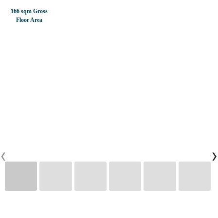
166 sqm Gross
Floor Area
CONTACTS
0
PT
EN
FR
‹
›