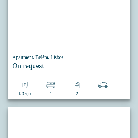
Apartment, Belém, Lisboa
On request
153 sqm
1
2
1