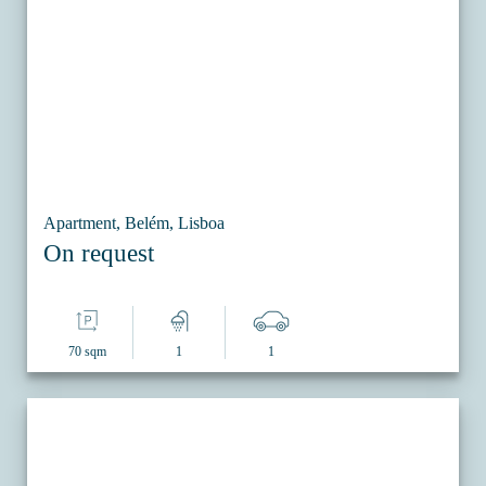
Apartment, Belém, Lisboa
On request
70 sqm
1
1