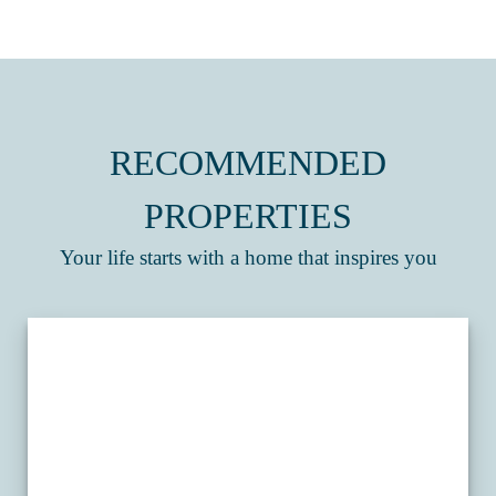
RECOMMENDED
PROPERTIES
Your life starts with a home that inspires you