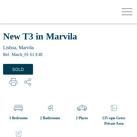
HOW MUCH YOUR HOUSE IS WORTH?
New T3 in Marvila
Lisboa, Marvila
BUY
Ref. Match_01.61.E4E
SOLD
NEW DEVELOPMENTS
SELL
SECRET LISTINGS
3 Bedrooms
2 Bathrooms
2 Places
135 sqm Gross
Private Area
ABOUT US