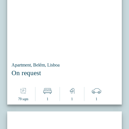
Apartment, Belém, Lisboa
On request
79 sqm
1
1
1