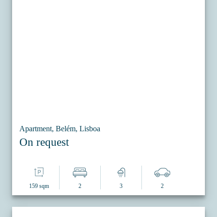
Apartment, Belém, Lisboa
On request
159 sqm
2
3
2