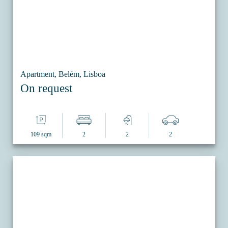
Apartment, Belém, Lisboa
On request
109 sqm
2
2
2